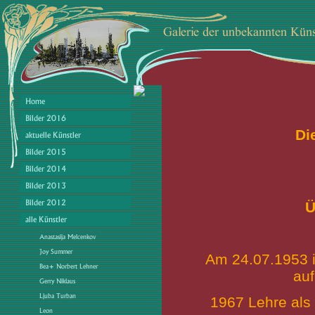
Di
Ü
Am 24.07.1953 
au
1967 Lehre als