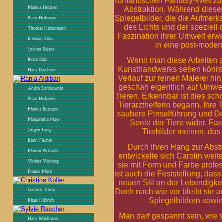
romantischen Fantasy-Welt zu
Abstraktion. Während diese
Spiegelbilder, die die Aufmerk
des Lichts und der speziell
Faszination ihrer Umwelt erw
in eine post-mode
Wenn man diese Arbeiten a
Kunsthandwerks sehen könnte,
Verlauf zur reinen Malerei hi
geschah eigentlich auf Umwe
Tieren. Erkennbar ist dies sch
Tierarzthelferin begann. Ihre
saubere Pinselführung und De
Seele der Tiere wider. Fas
Tierbilder meinen, das 
Durch Ihren Hang zur Abstr
entwickelte sich Carolin weite
sie mit Form und Farbe profe
ist auch die Feststellung, da
neuen Stil an der Lebendigkei
Doch nach wie vor bleibt sie a
Spiegelbildern sowie 
Man darf gespannt sein, wie s