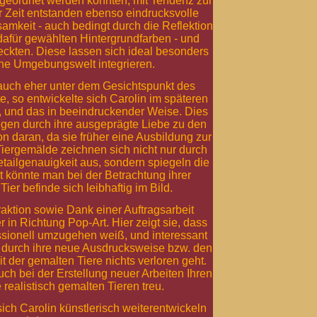
geordnet werden könnten, mit Tendenz zur
r Zeit entstanden ebenso eindrucksvolle
samkeit - auch bedingt durch die Reflektion
 dafür gewählten Hintergrundfarben - und
eckten. Diese lassen sich ideal besonders
rne Umgebungswelt integrieren.
uch eher unter dem Gesichtspunkt des
 so entwickelte sich Carolin im späteren
n, und das in beeindruckender Weise. Dies
gen durch ihre ausgeprägte Liebe zu den
on daran, da sie früher eine Ausbildung zur
 Tiergemälde zeichnen sich nicht nur durch
tailgenauigkeit aus, sondern spiegeln die
t könnte man bei der Betrachtung ihrer
Tier befinde sich leibhaftig im Bild.
aktion sowie Dank einer Auftragsarbeit
r in Richtung Pop-Art. Hier zeigt sie, dass
ssionell umzugehen weiß, und interessant
ss durch ihre neue Ausdrucksweise bzw. den
t der gemalten Tiere nichts verloren geht.
uch bei der Erstellung neuer Arbeiten Ihren
realistisch gemalten Tieren treu.
ich Carolin künstlerisch weiterentwickeln