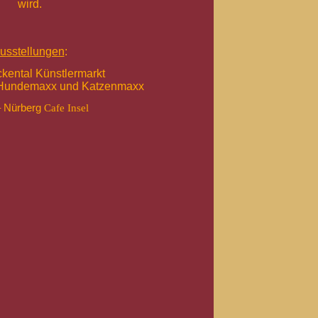
wird.
usstellungen
:
ckental Künstlermarkt
 Hundemaxx und Katzenmaxx
–
Nürberg
Cafe Insel