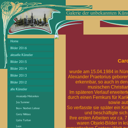
Caro
wurde am 15.04.1984 in Nürn
Alexander Praetorius geboren.
erkennbar, so auch in de
musischen Christia
Im späteren Verlauf erweitert
durch einen Fernkurs für Karik
sowie aut
So verfasste sie später ein K
und beschäftigte sich
Ihre ersten Arbeiten vor ca.
waren Objekt-Bilder in k