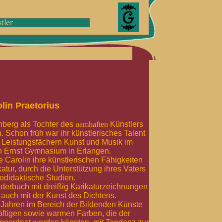
lin Praetorius
berg als Tochter des
namhaften
Künstlers
 Schon früh war ihr künstlerisches Talent
n Leistungsfächern Kunst und Musik im
n Ernst Gymnasium in Erlangen.
e Carolin ihre künstlerischen Fähigkeiten
atur, durch die Unterstützung ihres Vaters
odidaktische Studien.
inderbuch mit dreißig Karikaturzeichnungen
 auch mit der Kunst des Dichtens.
 7 Jahren im Bereich der Bildenden Künste
räftigen sowie warmen Farben, die der